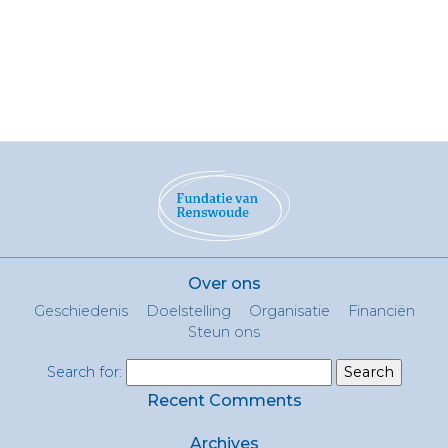
Over ons
Geschiedenis
Doelstelling
Organisatie
Financiën
Steun ons
Search for:
Recent Comments
Archives