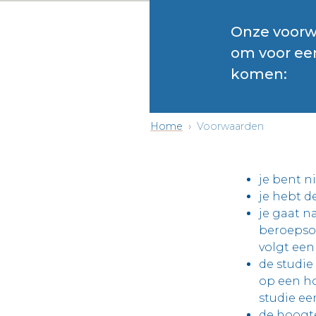
Onze voorw
om voor een
komen:
Home
Voorwaarden
je bent ni
je hebt d
je gaat n
beroepson
volgt een
de studie 
op een ho
studie ee
de hoogt