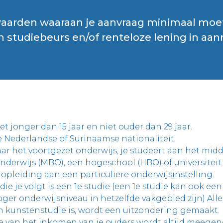
aarden waaraan je aanvraag minimaal moe
 studiebeurs en/of renteloze lening in aa
et jonger dan 15 jaar en niet ouder dan 29 jaar.
e Nederlandse of Surinaamse nationaliteit.
aar het voortgezet onderwijs, je studeert aan het mid
derwijs (MBO), een hogeschool (HBO) of universiteit 
 opleiding aan een particuliere onderwijsinstelling.
die je volgt is een 1e studie (een 1e studie kan ook ee
ger onderwijsniveau in hetzelfde vakgebied zijn) Allee
n kunstenstudie is, wordt een uitzondering gemaakt.
e van het inkomen van je ouders wordt altijd meege