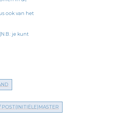
us ook van het
N.B.: je kunt
AND
 POST(INITIËLE)MASTER