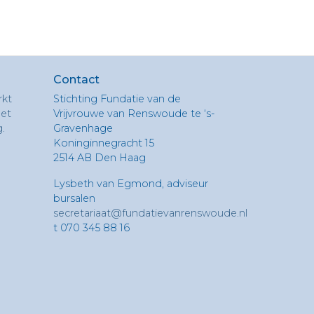
Contact
rkt
Stichting Fundatie van de
het
Vrijvrouwe van Renswoude te ‘s-
g.
Gravenhage
Koninginnegracht 15
2514 AB Den Haag
Lysbeth van Egmond, adviseur
bursalen
secretariaat@fundatievanrenswoude.nl
t 070 345 88 16