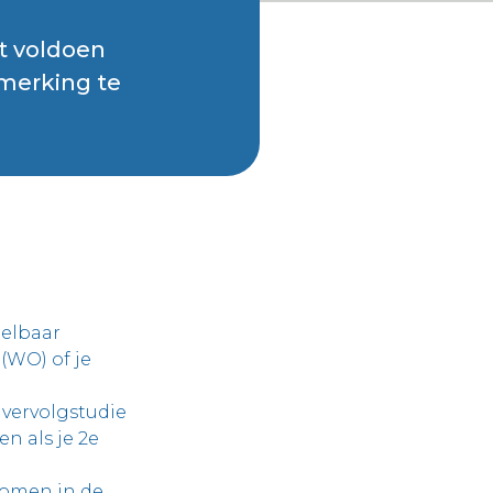
t voldoen
nmerking te
delbaar
(WO) of je
n vervolgstudie
n als je 2e
nomen in de