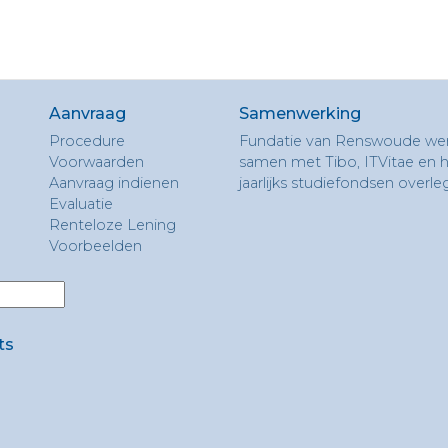
Aanvraag
Samenwerking
Procedure
Fundatie van Renswoude we
Voorwaarden
samen met Tibo, ITVitae en 
Aanvraag indienen
jaarlijks studiefondsen overle
Evaluatie
Renteloze Lening
Voorbeelden
ts